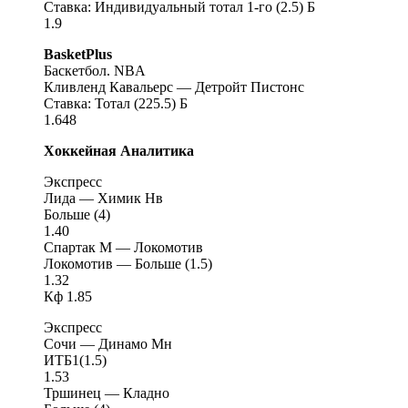
Ставка: Индивидуальный тотал 1-го (2.5) Б
1.9
BasketPlus
Баскетбол. NBA
Кливленд Кавальерс — Детройт Пистонс
Ставка: Тотал (225.5) Б
1.648
Хоккейная Аналитика
Экспресс
Лида — Химик Нв
Больше (4)
1.40
Спартак М — Локомотив
Локомотив — Больше (1.5)
1.32
Кф 1.85
Экспресс
Сочи — Динамо Мн
ИТБ1(1.5)
1.53
Тршинец — Кладно