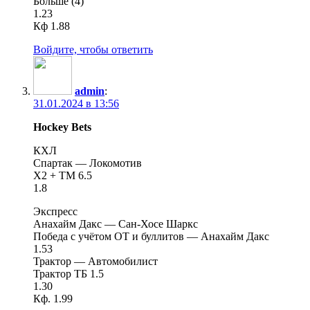
Больше (4)
1.23
Кф 1.88
Войдите, чтобы ответить
admin
:
31.01.2024 в 13:56
Hockey Bets
КХЛ
Спартак — Локомотив
X2 + TM 6.5
1.8
Экспресс
Анахайм Дакс — Сан-Хосе Шаркс
Победа с учётом ОТ и буллитов — Анахайм Дакс
1.53
Трактор — Автомобилист
Трактор ТБ 1.5
1.30
Кф. 1.99