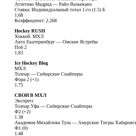
Атлетико Мадрид — Райо Вальекано
Ставка: Индивидуальный тотал 1-го (1.5) Б
1.68
Коэффициент: 2.268
Hockey RUSH
Хоккей. МХЛ
Авто Екатеринбург — Омские Ястребы
Поб 2
1.83
Ice Hockey Blog
МХЛ
Толпар — Сибирские Снайперы
Фора 2 (+1)
1.75
СВОИ В МХЛ
Экспресс
Толпар Уфа — Сибирские Снайперы
Ф2 (+2)
1.38
Академия Михайлова Тула — Амурские Тигры Хабаровс
Ф1 (0)
1.48