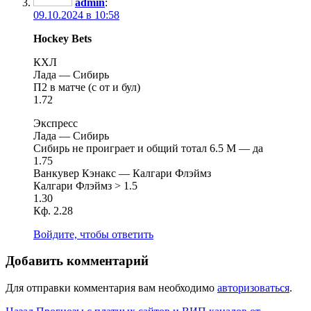
admin
:
09.10.2024 в 10:58
Hockey Bets
КХЛ
Лада — Сибирь
П2 в матче (с от и бул)
1.72
Экспресс
Лада — Сибирь
Сибирь не проиграет и общий тотал 6.5 М — да
1.75
Ванкувер Кэнакс — Калгари Флэймз
Калгари Флэймз > 1.5
1.30
Кф. 2.28
Войдите, чтобы ответить
Добавить комментарий
Для отправки комментария вам необходимо
авторизоваться
.
Предыдущая