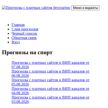
Перейти
к
Меню и виджеты
содержимому
Прогнозы с платных сайтов бесплатно
Слив прогнозов с платных VIP каналов
Главная
Слив прогнозов
Черный список
Обратная связь
Вход
Прогнозы на спорт
Прогнозы с платных сайтов и ВИП каналов от
07.08.2026
Прогнозы с платных сайтов и ВИП каналов от
06.08.2026
Прогнозы с платных сайтов и ВИП каналов от
05.08.2026
Прогнозы с платных сайтов и ВИП каналов от
04.08.2026
Прогнозы с платных сайтов и ВИП каналов от
03.08.2026