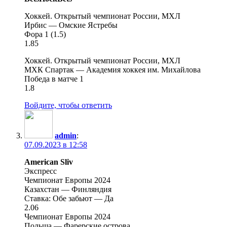
Хоккей. Открытый чемпионат России, МХЛ
Ирбис — Омские Ястребы
Фора 1 (1.5)
1.85
Хоккей. Открытый чемпионат России, МХЛ
МХК Спартак — Академия хоккея им. Михайлова
Победа в матче 1
1.8
Войдите, чтобы ответить
admin
:
07.09.2023 в 12:58
American Sliv
Экспресс
Чемпионат Европы 2024
Казахстан — Финляндия
Ставка: Обе забьют — Да
2.06
Чемпионат Европы 2024
Польша — Фарерские острова