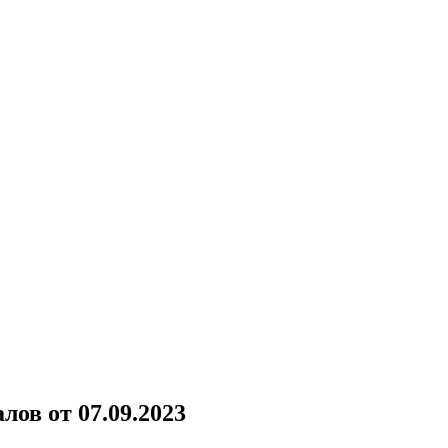
ов от 07.09.2023