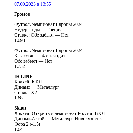
07.09.2023 в 13:55
Громов
Футбол. Чемпионат Европы 2024
Нидерланды — Греция
Ставка: Обе забьют — Нет
1.698
Футбол. Чемпионат Европы 2024
Казахстан — Финляндия
Обе забьют — Нет
1.732
IH LINE
Хоккей. КХЛ
Динамо — Металлург
Ставка: Х2
1.68
Skaut
Хоккей. Открытый чемпионат России. ВХЛ
Динамо-Алтай — Металлург Новокузнецк
Фора 2 (-1.5)
1.64