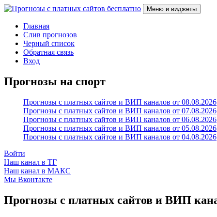
Перейти
Меню и виджеты
к
содержимому
Прогнозы с платных сайтов бесплатно
Слив прогнозов с платных VIP каналов
Главная
Слив прогнозов
Черный список
Обратная связь
Вход
Прогнозы на спорт
Прогнозы с платных сайтов и ВИП каналов от 08.08.2026
Прогнозы с платных сайтов и ВИП каналов от 07.08.2026
Прогнозы с платных сайтов и ВИП каналов от 06.08.2026
Прогнозы с платных сайтов и ВИП каналов от 05.08.2026
Прогнозы с платных сайтов и ВИП каналов от 04.08.2026
Войти
Наш канал в ТГ
Наш канал в МАКС
Мы Вконтакте
Прогнозы с платных сайтов и ВИП канал