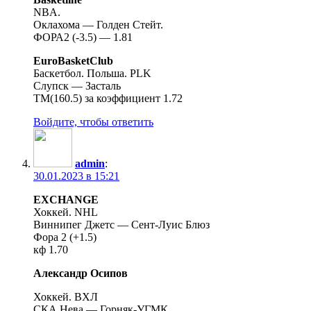
NBA.
Оклахома — Голден Стейт.
ФОРА2 (-3.5) — 1.81
EuroBasketClub
Баскетбол. Польша. PLK
Слупск — Засталь
ТМ(160.5) за коэффициент 1.72
Войдите, чтобы ответить
admin
:
30.01.2023 в 15:21
EXCHANGE
Хоккей. NHL
Виннипег Джетс — Сент-Луис Блюз
Фора 2 (+1.5)
кф 1.70
Александр Осипов
Хоккей. ВХЛ
СКА Нева — Горняк-УГМК