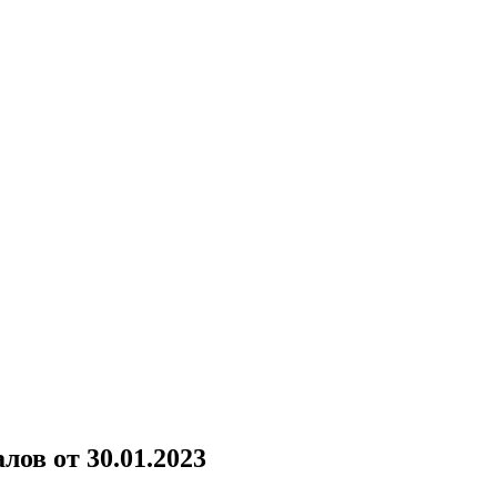
ов от 30.01.2023