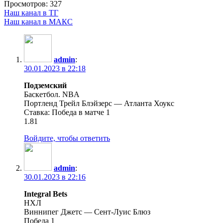
Просмотров:
327
Наш канал в ТГ
Наш канал в МАКС
admin
:
30.01.2023 в 22:18
Подземский
Баскетбол. NBA
Портленд Трейл Блэйзерс — Атланта Хоукс
Ставка: Победа в матче 1
1.81
Войдите, чтобы ответить
admin
:
30.01.2023 в 22:16
Integral Bets
НХЛ
Виннипег Джетс — Сент-Луис Блюз
Победа 1