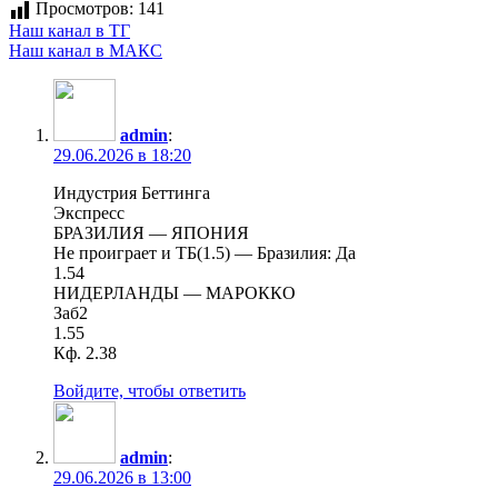
Просмотров:
141
Наш канал в ТГ
Наш канал в МАКС
admin
:
29.06.2026 в 18:20
Индустрия Беттинга
Экспресс
БРАЗИЛИЯ — ЯПОНИЯ
Не проиграет и ТБ(1.5) — Бразилия: Да
1.54
НИДЕРЛАНДЫ — МАРОККО
Заб2
1.55
Кф. 2.38
Войдите, чтобы ответить
admin
:
29.06.2026 в 13:00