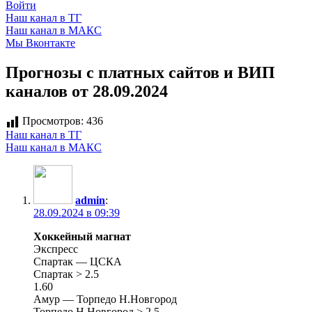
Войти
Наш канал в ТГ
Наш канал в МАКС
Мы Вконтакте
Прогнозы с платных сайтов и ВИП
каналов от 28.09.2024
Просмотров:
436
Наш канал в ТГ
Наш канал в МАКС
admin
:
28.09.2024 в 09:39
Хоккейный магнат
Экспресс
Спартак — ЦСКА
Спартак > 2.5
1.60
Амур — Торпедо Н.Новгород
Торпедо Н.Новгород > 2.5