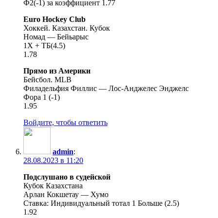
Ф2(-1) за коэффициент 1.77
​Euro Hockey Club
Хоккей. Казахстан. Кубок
Номад — Бейьарыс
1Х + ТБ(4.5)
1.78
Прямо из Америки
Бейсбол. MLB
Филадельфия Филлис — Лос-Анджелес Энджелс
Фора 1 (-1)
1.95
Войдите, чтобы ответить
admin
:
28.08.2023 в 11:20
Подслушано в судейской
Кубок Казахстана
Арлан Кокшетау — Хумо
Ставка: Индивидуальный тотал 1 Больше (2.5)
1.92