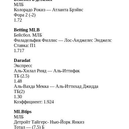
МЛБ
Колорадо Рокиз — Атланта Брэйвс
Фора 2 (-2)
1.72
Betting MLB
Бейсбол. МЛБ
Филадельфия Филлис — Лос-Анджелес Энджелс
Ставка: П1
1.717
Daradat
Экспресс
Аль-Хилал Рияд — Аль-Иттифак
ТБ (2.5)
1.48
Аль-Вахда Мекка — Аль-Иттихад Джидда
ТБ(2)
1.30
Коэффициент: 1.924
MLBtips
МЛБ
Детройт Тайгерс- Нью-Йорк Янкиз
Тотал — (7.5) Б