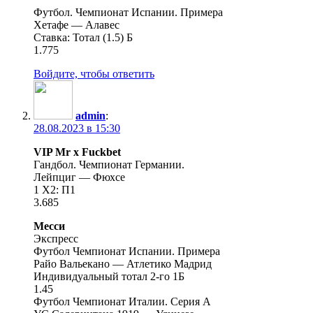
Футбол. Чемпионат Испании. Примера
Хетафе — Алавес
Ставка: Тотал (1.5) Б
1.775
Войдите, чтобы ответить
admin
:
28.08.2023 в 15:30
VIP Mr x Fuckbet
Гандбол. Чемпионат Германии.
Лейпциг — Фюхсе
1 X2: П1
3.685
Месси
Экспресс
Футбол Чемпионат Испании. Примера
Райо Вальекано — Атлетико Мадрид
Индивидуальный тотал 2-го 1Б
1.45
Футбол Чемпионат Италии. Серия А