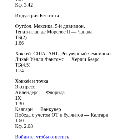
Кф. 3.42
Индустрия Беттинга
Футбол. Мексика. 5-й дивизион.
Тепатитлан де Морелос II — Чапала
ТБ(2)
1.66
Хоккей. США. AHL. Регулярный чемпионат.
Лихай Уэлли Фантомс — Херши Беарс
ТБ(4.5)
1.74
Хоккей и точка
Экспресс
Айлендерс — Флорида
1X
1.30
Калгари — Ванкувер
Победа с учетом ОТ и буллитов — Калгари
1.60
Кф. 2.08
Войдите, чтобы ответить