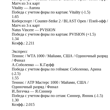
Матч из 3-х карт
Vitality — Aurora
Победа с учетом форы по картам: Vitality (-1.5)
1.65
Киберспорт / Counter-Strike 2 / BLAST Open / Плей-офф /
Матч из 3-х карт
Natus Vincere — PVISION
Победа с учетом форы по картам: PVISION (+1.5)
1.34
Коэфф.: 2.211
Экспресс
Теннис / WTA 1000 / Майами, США / Одиночный разряд
/ Финал
A.Соболенко — К.Гауфф
Победа с учетом форы по геймам: Соболенко, Арина
(-2.5)
1.55
Теннис / АТР Мастерс 1000 / Майами, США /
Одиночный разряд / Финал
И.Легечка — Я.Синнер
Победа с учетом форы по сетам: Синнер, Янник (-1.5)
1.30
Коэфф.: 2.015