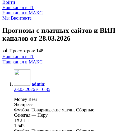
Войти
Наш канал в ТГ
Наш канал в МАКС
Мы Вконтакте
Прогнозы с платных сайтов и ВИП
каналов от 28.03.2026
Просмотров:
148
Наш канал в ТГ
Наш канал в МАКС
admin
:
28.03.2026 в 16:35
Money Bear
Экспресс
Футбол. Товарищеские матчи. Сборные
Сенегал — Перу
1X2 П1
1.545
Футбол. Товарищеские матчи. Сборные