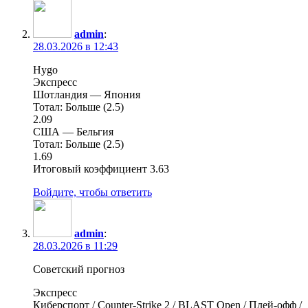
admin
:
28.03.2026 в 12:43
Hygo
Экспресс
Шотландия — Япония
Тотал: Больше (2.5)
2.09
США — Бельгия
Тотал: Больше (2.5)
1.69
Итоговый коэффициент 3.63
Войдите, чтобы ответить
admin
:
28.03.2026 в 11:29
Советский прогноз
Экспресс
Киберспорт / Counter-Strike 2 / BLAST Open / Плей-офф /