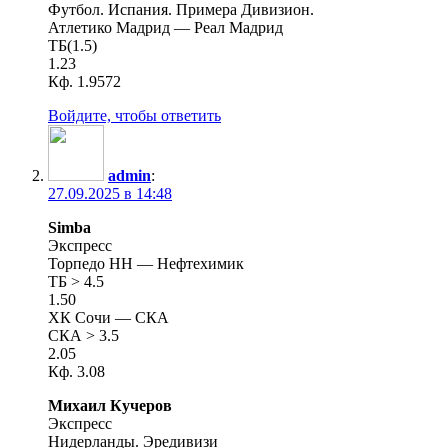
Футбол. Испания. Примера Дивизион.
Атлетико Мадрид — Реал Мадрид
ТБ(1.5)
1.23
Кф. 1.9572
Войдите, чтобы ответить
admin
:
27.09.2025 в 14:48
Simba
Экспресс
Торпедо НН — Нефтехимик
ТБ > 4.5
1.50
ХК Сочи — СКА
СКА > 3.5
2.05
Кф. 3.08
Михаил Кучеров
Экспресс
Нидерланды. Эредивизи