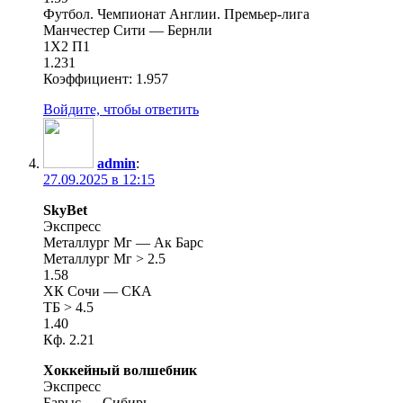
Футбол. Чемпионат Англии. Премьер-лига
Манчестер Сити — Бернли
1X2 П1
1.231
Коэффициент: 1.957
Войдите, чтобы ответить
admin
:
27.09.2025 в 12:15
SkyBet
Экспресс
Металлург Мг — Ак Барс
Металлург Мг > 2.5
1.58
ХК Сочи — СКА
ТБ > 4.5
1.40
Кф. 2.21
Хоккейный волшебник
Экспресс
Барыс — Сибирь