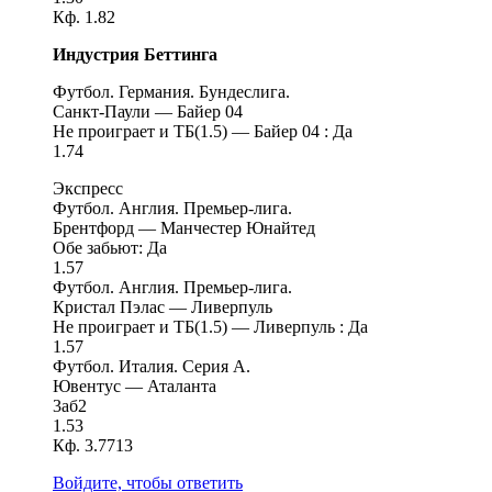
Кф. 1.82
Индустрия Беттинга
Футбол. Германия. Бундеслига.
Санкт-Паули — Байер 04
Не проиграет и ТБ(1.5) — Байер 04 : Да
1.74
Экспресс
Футбол. Англия. Премьер-лига.
Брентфорд — Манчестер Юнайтед
Обе забьют: Да
1.57
Футбол. Англия. Премьер-лига.
Кристал Пэлас — Ливерпуль
Не проиграет и ТБ(1.5) — Ливерпуль : Да
1.57
Футбол. Италия. Серия А.
Ювентус — Аталанта
3аб2
1.53
Кф. 3.7713
Войдите, чтобы ответить