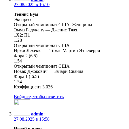
27.08.2025 в 16:10
Теннис Бум
Экспресс
Открытый чемпионат США. Женщины
Эмма Радукану — Дженис Тжен
1Х2: П1
1.28
Открытый чемпионат США
Иржи Лехекка — Томас Мартин Этчеверри
Фора 2 (6.5)
1.54
Открытый чемпионат США
Новак Джокович — Зачари Свайда
Фора 1 (-6.5)
1.54
Коэффициент 3.036
Войдите, чтобы ответить
admin
:
27.08.2025 в 15:58
Играй в плюс