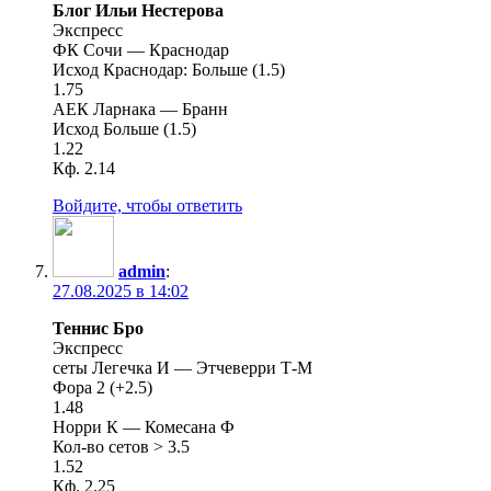
Блог Ильи Нестерова
Экспресс
ФК Сочи — Краснодар
Исход Краснодар: Больше (1.5)
1.75
АЕК Ларнака — Бранн
Исход Больше (1.5)
1.22
Кф. 2.14
Войдите, чтобы ответить
admin
:
27.08.2025 в 14:02
Теннис Бро
Экспресс
сеты Легечка И — Этчеверри Т-М
Фора 2 (+2.5)
1.48
Норри К — Комесана Ф
Кол-во сетов > 3.5
1.52
Кф. 2.25