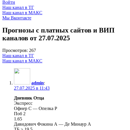
Войти
Наш канал в ТГ
Наш канал в МАКС
Мы Вконтакте
Прогнозы с платных сайтов и ВИП
каналов от 27.07.2025
Просмотров:
267
Наш канал в ТГ
Наш канал в МАКС
admin
:
27.07.2025 в 11:43
Дневник Отца
Экспресс
Офнер С — Опелка Р
Поб 2
1.65
Давидович Фокина А — Де Минаур А
ТБ > 19.5