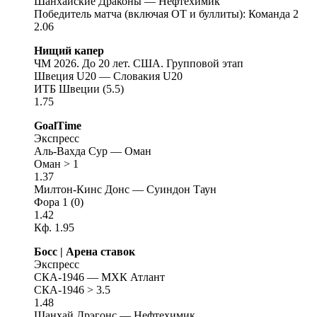
Шанхайские Драконы — Нефтехимик
Победитель матча (включая ОТ и буллиты): Команда 2
2.06
Нищий капер
ЧМ 2026. До 20 лет. США. Групповой этап
Швеция U20 — Словакия U20
ИТБ Швеции (5.5)
1.75
GoalTime
Экспресс
Аль-Вахда Сур — Оман
Оман > 1
1.37
Милтон-Кинс Донс — Суиндон Таун
Фора 1 (0)
1.42
Кф. 1.95
Босс | Арена ставок
Экспресс
СКА-1946 — МХК Атлант
СКА-1946 > 3.5
1.48
Шанхай Дрэгонс — Нефтехимик