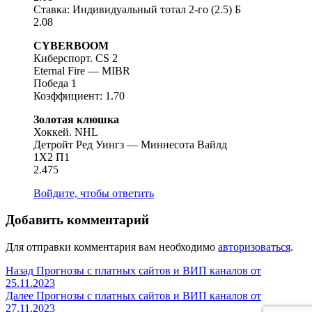
Ставка: Индивидуальный тотал 2-го (2.5) Б
2.08
CYBERBOOM
Киберспорт. CS 2
Eternal Fire — MIBR
Победа 1
Коэффициент: 1.70
Золотая клюшка
Хоккей. NHL
Детройт Ред Уингз — Миннесота Вайлд
1X2 П1
2.475
Войдите, чтобы ответить
Добавить комментарий
Для отправки комментария вам необходимо
авторизоваться
.
Навигация
Предыдущая
Назад
Прогнозы с платных сайтов и ВИП каналов от
запись:
25.11.2023
по
Следующая
Далее
Прогнозы с платных сайтов и ВИП каналов от
записям
запись:
27.11.2023