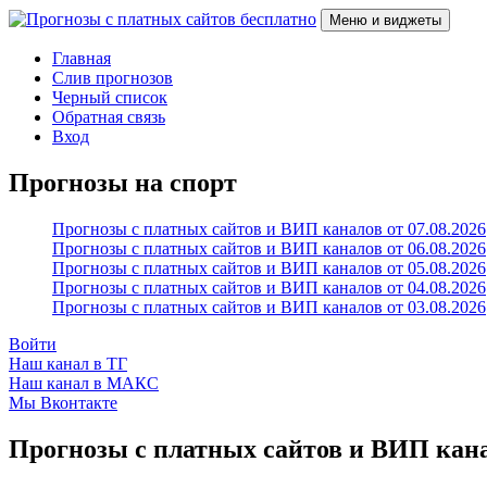
Перейти
Меню и виджеты
к
содержимому
Прогнозы с платных сайтов бесплатно
Слив прогнозов с платных VIP каналов
Главная
Слив прогнозов
Черный список
Обратная связь
Вход
Прогнозы на спорт
Прогнозы с платных сайтов и ВИП каналов от 07.08.2026
Прогнозы с платных сайтов и ВИП каналов от 06.08.2026
Прогнозы с платных сайтов и ВИП каналов от 05.08.2026
Прогнозы с платных сайтов и ВИП каналов от 04.08.2026
Прогнозы с платных сайтов и ВИП каналов от 03.08.2026
Войти
Наш канал в ТГ
Наш канал в МАКС
Мы Вконтакте
Прогнозы с платных сайтов и ВИП канал