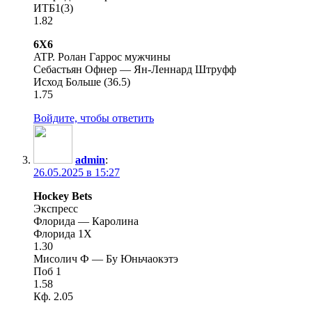
ИТБ1(3)
1.82
6Х6
ATP. Ролан Гаррос мужчины
Себастьян Офнер — Ян-Леннард Штруфф
Исход Больше (36.5)
1.75
Войдите, чтобы ответить
admin
:
26.05.2025 в 15:27
Hockey Bets
Экспресс
Флорида — Каролина
Флорида 1Х
1.30
Мисолич Ф — Бу Юньчаокэтэ
Поб 1
1.58
Кф. 2.05