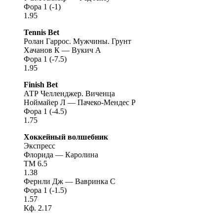
Фора 1 (-1)
1.95
Tennis Bet
Ролан Гаррос. Мужчины. Грунт
Хачанов К — Вукич А
Фора 1 (-7.5)
1.95
Finish Bet
АТР Челленджер. Виченца
Ноймайер Л — Пачеко-Мендес Р
Фора 1 (-4.5)
1.75
Хоккейный волшебник
Экспресс
Флорида — Каролина
ТМ 6.5
1.38
Фернли Дж — Вавринка С
Фора 1 (-1.5)
1.57
Кф. 2.17