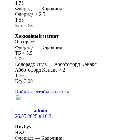
1.73
Флорида — Каролина
Флорида > 2.5
1.55
Кф. 2.68
Хоккейный магнат
Экспресс
Флорида — Каролина
ТБ > 5.5
2.00
Колорадо Иглз — Абботсфорд Кэнакс
Абботсфорд Кэнакс > 2
1.50
Кф. 3.00
Войдите, чтобы ответить
admin
:
26.05.2025 в 16:24
RusLyx
НХЛ
Флорида — Каролина