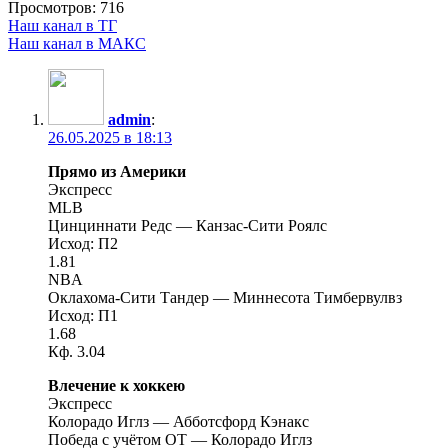
Просмотров:
716
Наш канал в ТГ
Наш канал в МАКС
admin
:
26.05.2025 в 18:13
Прямо из Америки
Экспресс
MLB
Цинциннати Редс — Канзас-Сити Роялс
Исход: П2
1.81
NBA
Оклахома-Сити Тандер — Миннесота Тимбервулвз
Исход: П1
1.68
Кф. 3.04
Влечение к хоккею
Экспресс
Колорадо Иглз — Абботсфорд Кэнакс
Победа с учётом ОТ — Колорадо Иглз