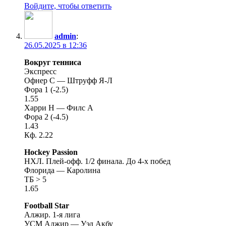
Войдите, чтобы ответить
admin
:
26.05.2025 в 12:36
Вокруг тенниса
Экспресс
Офнер С — Штруфф Я-Л
Фора 1 (-2.5)
1.55
Харри Н — Филс А
Фора 2 (-4.5)
1.43
Кф. 2.22
Hockey Passion
НХЛ. Плей-офф. 1/2 финала. До 4-х побед
Флорида — Каролина
ТБ > 5
1.65
Football Star
Алжир. 1-я лига
УСМ Алжир — Уэд Акбу