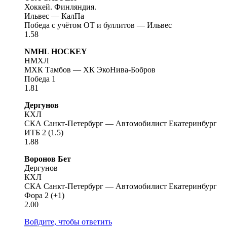
Хоккей. Финляндия.
Ильвес — КалПа
Победа с учётом ОТ и буллитов — Ильвес
1.58
NMHL HOCKEY
НМХЛ
МХК Тамбов — ХК ЭкоНива-Бобров
Победа 1
1.81
Дергунов
КХЛ
СКА Санкт-Петербург — Автомобилист Екатеринбург
ИТБ 2 (1.5)
1.88
Воронов Бет
Дергунов
КХЛ
СКА Санкт-Петербург — Автомобилист Екатеринбург
Фора 2 (+1)
2.00
Войдите, чтобы ответить