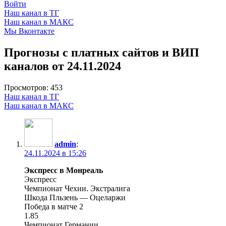
Войти
Наш канал в ТГ
Наш канал в МАКС
Мы Вконтакте
Прогнозы с платных сайтов и ВИП
каналов от 24.11.2024
Просмотров:
453
Наш канал в ТГ
Наш канал в МАКС
admin
:
24.11.2024 в 15:26
Экспресс в Монреаль
Экспресс
Чемпионат Чехии. Экстралига
Шкода Пльзень — Оцеларжи
Победа в матче 2
1.85
Чемпионат Германии