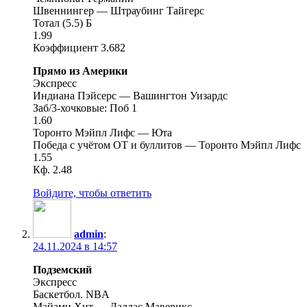
Швеннингер — Штраубинг Тайгерс
Тотал (5.5) Б
1.99
Коэффициент 3.682
Прямо из Америки
Экспресс
Индиана Пэйсерс — Вашингтон Уизардс
Заб/3-хочковые: Поб 1
1.60
Торонто Мэйпл Лифс — Юта
Победа с учётом ОТ и буллитов — Торонто Мэйпл Лифс
1.55
Кф. 2.48
Войдите, чтобы ответить
admin
:
24.11.2024 в 14:57
Подземский
Экспресс
Баскетбол. NBA
Майами Хит — Даллас Маверикс