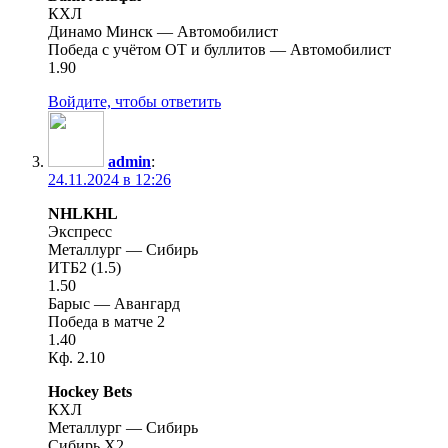
КХЛ
Динамо Минск — Автомобилист
Победа с учётом ОТ и буллитов — Автомобилист
1.90
Войдите, чтобы ответить
admin
:
24.11.2024 в 12:26
NHLKHL
Экспресс
Металлург — Сибирь
ИТБ2 (1.5)
1.50
Барыс — Авангард
Победа в матче 2
1.40
Кф. 2.10
Hockey Bets
КХЛ
Металлург — Сибирь
Сибирь Х2