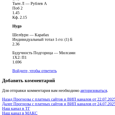
Тьен Л — Рублев А
Поб 2
1.45
Кф. 2.15
Hygo
Шелбурн — Карабах
Индивидуальный тотал 1-го: (1) Б
2.36
Будучность Подгорица — Милсами
1Х2: П1
1.696
Войдите, чтобы ответить
Добавить комментарий
Для отправки комментария вам необходимо
авторизоваться
.
Навигация
Предыдущая
Назад
Прогнозы с платных сайтов и ВИП каналов от 22.07.202
запись:
Следующая
Далее
Прогнозы с платных сайтов и ВИП каналов от 24.07.202
по
запись:
Наш канал в ТГ
записям
Наш канал в МАКС