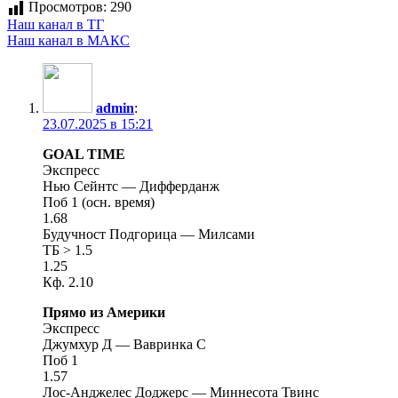
Просмотров:
290
Наш канал в ТГ
Наш канал в МАКС
admin
:
23.07.2025 в 15:21
GOAL TIME
Экспресс
Нью Сейнтс — Дифферданж
Поб 1 (осн. время)
1.68
Будучност Подгорица — Милсами
ТБ > 1.5
1.25
Кф. 2.10
Прямо из Америки
Экспресс
Джумхур Д — Вавринка С
Поб 1
1.57
Лос-Анджелес Доджерс — Миннесота Твинс