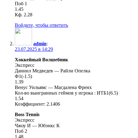
Поб 1
1.45
Кф. 2.28
Войдите, чтобы ответить
admin
:
23.07.2025 в 14:29
Хоккейный Волшебник
Экспресс
Даниил Медведев — Райли Опелка
Ф1(-1.5)
1.39
Венус Уильямс — Магдалена Френх
Кол-во выигранных геймов у игрока : ИТБ1(6.5)
1.54
Коэффициент: 2.1406
Boss Tennis
Экспресс
Чжоу И — Юбэнкс К
Поб 2
1.48