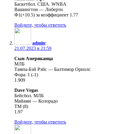
Баскетбол. США. WNBA
Вашингтон — Либерти
Ф1(+10.5) за коэффициент 1.77
Войдите, чтобы ответить
admin
:
21.07.2023 в 21:59
​​​​Сын Американца
МЛБ
Тампа-Бэй Рэйс — Балтимор Ориолс
Фора: 1 (-1)
1.909
​​​​​​​​​​Dave Vegas
Бейсбол. МЛБ
Майами — Колорадо
ТМ (8)
1.97
Войдите, чтобы ответить