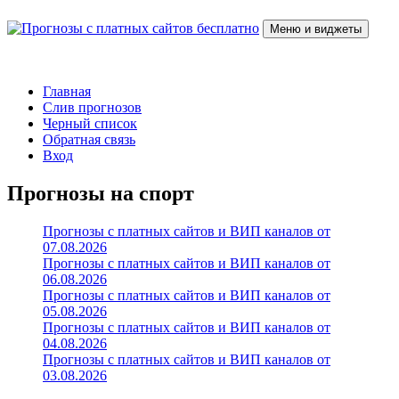
Перейти
к
Меню и виджеты
содержимому
Прогнозы с платных сайтов бесплатно
Слив прогнозов с платных VIP каналов
Главная
Слив прогнозов
Черный список
Обратная связь
Вход
Прогнозы на спорт
Прогнозы с платных сайтов и ВИП каналов от
07.08.2026
Прогнозы с платных сайтов и ВИП каналов от
06.08.2026
Прогнозы с платных сайтов и ВИП каналов от
05.08.2026
Прогнозы с платных сайтов и ВИП каналов от
04.08.2026
Прогнозы с платных сайтов и ВИП каналов от
03.08.2026