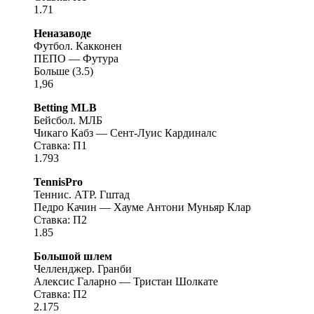
1.71
Неназаводе
Футбол. Какконен
ПЕПО — Футура
Больше (3.5)
1,96
Betting MLB
Бейсбол. МЛБ
Чикаго Кабз — Сент-Луис Кардиналс
Ставка: П1
1.793
TennisPro
Теннис. АТР. Гштад
Педро Качин — Хауме Антони Муньяр Клар
Ставка: П2
1.85
Большой шлем
Челленджер. Гранби
Алексис Галарно — Тристан Шолкате
Ставка: П2
2.175