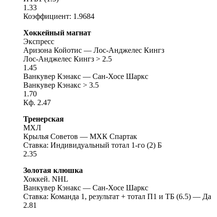
1.33
Коэффициент: 1.9684
Хоккейный магнат
Экспресс
Аризона Койотис — Лос-Анджелес Кингз
Лос-Анджелес Кингз > 2.5
1.45
Ванкувер Кэнакс — Сан-Хосе Шаркс
Ванкувер Кэнакс > 3.5
1.70
Кф. 2.47
Тренерская
МХЛ
Крылья Советов — МХК Спартак
Ставка: Индивидуальный тотал 1-го (2) Б
2.35
Золотая клюшка
Хоккей. NHL
Ванкувер Кэнакс — Сан-Хосе Шаркс
Ставка: Команда 1, результат + тотал П1 и ТБ (6.5) — Да
2.81