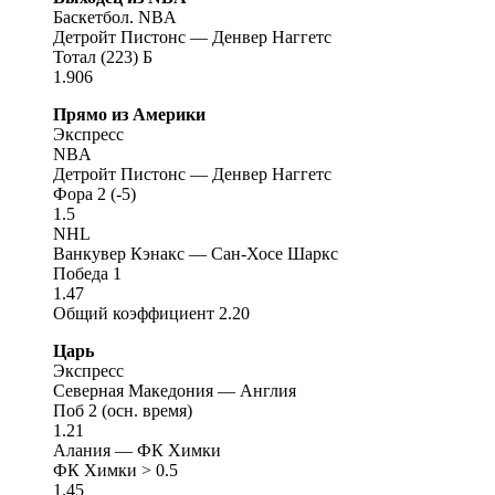
Баскетбол. NBA
Детройт Пистонс — Денвер Наггетс
Тотал (223) Б
1.906
Прямо из Америки
Экспресс
NBA
Детройт Пистонс — Денвер Наггетс
Фора 2 (-5)
1.5
NHL
Ванкувер Кэнакс — Сан-Хосе Шаркс
Победа 1
1.47
Общий коэффициент 2.20
Царь
Экспресс
Северная Македония — Англия
Поб 2 (осн. время)
1.21
Алания — ФК Химки
ФК Химки > 0.5
1.45