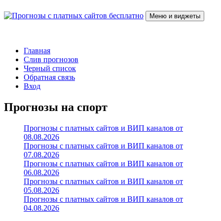
Перейти
к
Меню и виджеты
содержимому
Прогнозы с платных сайтов бесплатно
Слив прогнозов с платных VIP каналов
Главная
Слив прогнозов
Черный список
Обратная связь
Вход
Прогнозы на спорт
Прогнозы с платных сайтов и ВИП каналов от
08.08.2026
Прогнозы с платных сайтов и ВИП каналов от
07.08.2026
Прогнозы с платных сайтов и ВИП каналов от
06.08.2026
Прогнозы с платных сайтов и ВИП каналов от
05.08.2026
Прогнозы с платных сайтов и ВИП каналов от
04.08.2026