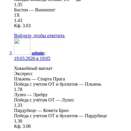
1.35
Бостон — Виннипег
1X
1.43
Кф. 3.03
Войдите, чтобы ответить
admin
:
19.03.2026 в 19:05
Хоккейный магнат
Экспресс
Пльзень — Спарта Прага
Победа с учетом ОТ и буллитов — Пльзень
1.78
Лулео — Эребру
Победа с учётом ОТ — Лулео
1.33
Пардубице — Комета Брно
Победа с учетом ОТ и буллитов — Пардубице
1.30
Кф. 3.08