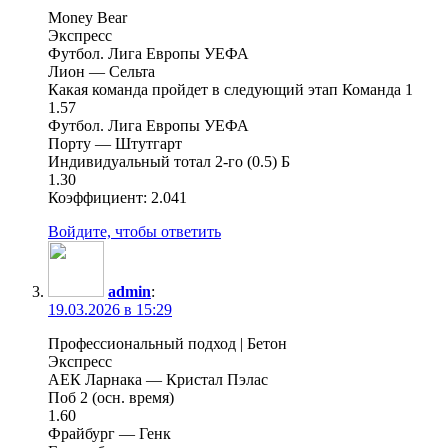
Money Bear
Экспресс
Футбол. Лига Европы УЕФА
Лион — Сельта
Какая команда пройдет в следующий этап Команда 1
1.57
Футбол. Лига Европы УЕФА
Порту — Штутгарт
Индивидуальный тотал 2-го (0.5) Б
1.30
Коэффициент: 2.041
Войдите, чтобы ответить
admin
:
19.03.2026 в 15:29
Профессиональный подход | Бетон
Экспресс
АЕК Ларнака — Кристал Пэлас
Поб 2 (осн. время)
1.60
Фрайбург — Генк