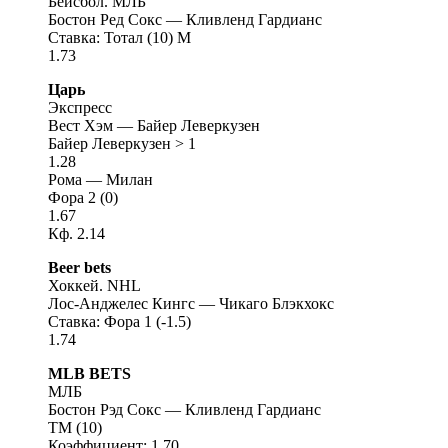
Бейсбол. МЛБ
Бостон Ред Сокс — Кливленд Гардианс
Ставка: Тотал (10) M
1.73
Царь
Экспресс
Вест Хэм — Байер Леверкузен
Байер Леверкузен > 1
1.28
Рома — Милан
Фора 2 (0)
1.67
Кф. 2.14
Beer bets
Хоккей. NHL
Лос-Анджелес Кингс — Чикаго Блэкхокс
Ставка: Фора 1 (-1.5)
1.74
MLB BETS
МЛБ
Бостон Рэд Сокс — Кливленд Гардианс
ТМ (10)
Коэффициент: 1.70