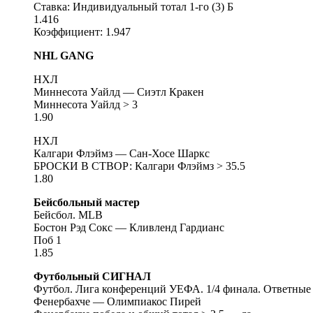
Ставка: Индивидуальный тотал 1-го (3) Б
1.416
Коэффициент: 1.947
NHL GANG
НХЛ
Миннесота Уайлд — Сиэтл Кракен
Миннесота Уайлд > 3
1.90
НХЛ
Калгари Флэймз — Сан-Хосе Шаркс
БРОСКИ В СТВОР: Калгари Флэймз > 35.5
1.80
Бейсбольный мастер
Бейсбол. MLB
Бостон Рэд Сокс — Кливленд Гардианс
Поб 1
1.85
Футбольный СИГНАЛ
Футбол. Лига конференций УЕФА. 1/4 финала. Ответные
Фенербахче — Олимпиакос Пирей