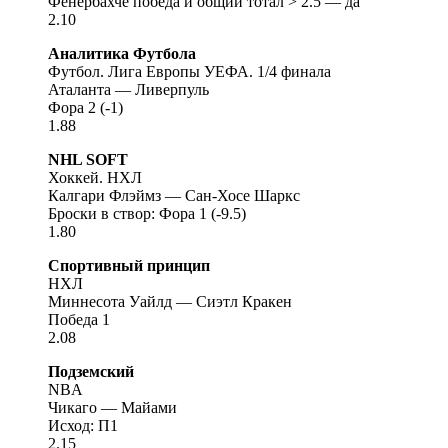
Фенербахче победа и общий тотал > 2.5 — да
2.10
Аналитика Футбола
Футбол. Лига Европы УЕФА. 1/4 финала
Аталанта — Ливерпуль
Фора 2 (-1)
1.88
NHL SOFT
Хоккей. НХЛ
Калгари Флэймз — Сан-Хосе Шаркс
Броски в створ: Фора 1 (-9.5)
1.80
Спортивный принцип
НХЛ
Миннесота Уайлд — Сиэтл Кракен
Победа 1
2.08
Подземский
NBA
Чикаго — Майами
Исход: П1
2.15