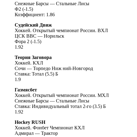
Снежные Барсы — Стальные Лисы
Ф2 (-1.5)
Коэффициент: 1.86
Судейский Движ
Хоккей. Открытый чемпионат России. ВХЛ
ЦСК ВВС — Норильск
Фора 2 (-1.5)
1.92
Теория Заговора
Хоккей. КХЛ
Сочи — Торпедо Ниж ний-Новгород
Ставка: Тотал (5.5) Б
1.9
Газмясбет
Хоккей. Открытый чемпионат России. МХЛ
Снежные Барсы — Стальные Лисы
Ставка: Индивидуальный тотал 2-го (3.5) Б
1.92
Hockey RUSH
Хоккей. Фонбет Чемпионат КХЛ
Адмирал — Трактор