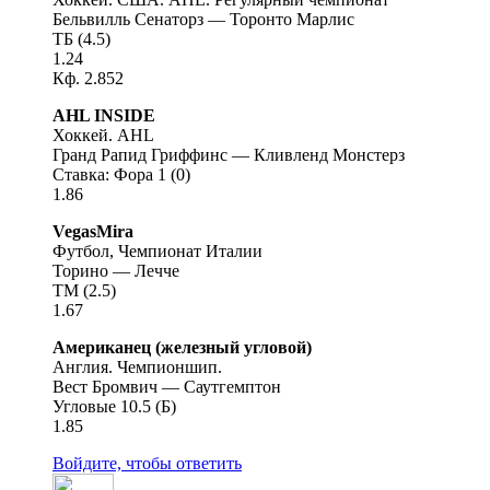
Бельвилль Сенаторз — Торонто Марлис
ТБ (4.5)
1.24
Кф. 2.852
AHL INSIDE
Хоккей. AHL
Гранд Рапид Гриффинс — Кливленд Монстерз
Ставка: Фора 1 (0)
1.86
VegasMira
Футбол, Чемпионат Италии
Торино — Лечче
ТМ (2.5)
1.67
Американец (железный угловой)
Англия. Чемпионшип.
Вест Бромвич — Саутгемптон
Угловые 10.5 (Б)
1.85
Войдите, чтобы ответить