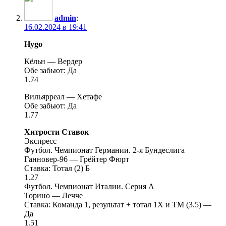
admin
:
16.02.2024 в 19:41
Hygo
Кёльн — Вердер
Обе забьют: Да
1.74
Вильярреал — Хетафе
Обе забьют: Да
1.77
Хитрости Ставок
Экспресс
Футбол. Чемпионат Германии. 2-я Бундеслига
Ганновер-96 — Грёйтер Фюрт
Ставка: Тотал (2) Б
1.27
Футбол. Чемпионат Италии. Серия А
Торино — Лечче
Ставка: Команда 1, результат + тотал 1X и ТМ (3.5) —
Да
1.51