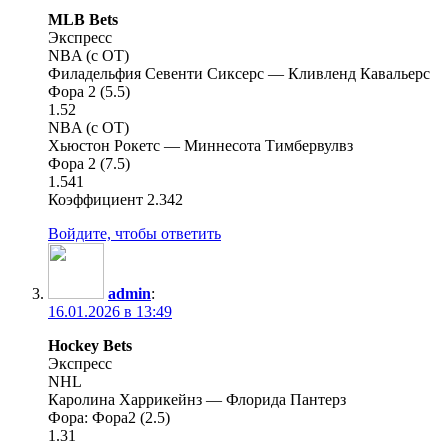
MLB Bets
Экспресс
NBA (с OT)
Филадельфия Севенти Сиксерс — Кливленд Кавальерс
Фора 2 (5.5)
1.52
NBA (с OT)
Хьюстон Рокетс — Миннесота Тимбервулвз
Фора 2 (7.5)
1.541
Коэффициент 2.342
Войдите, чтобы ответить
admin
:
16.01.2026 в 13:49
Hockey Bets
Экспресс
NHL
Каролина Харрикейнз — Флорида Пантерз
Фора: Фора2 (2.5)
1.31