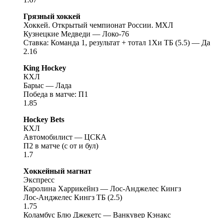
Грязный хоккей
Хоккей. Открытый чемпионат России. МХЛ
Кузнецкие Медведи — Локо-76
Ставка: Команда 1, результат + тотал 1Хи ТБ (5.5) — Да
2.16
King Hockey
КХЛ
Барыс — Лада
Победа в матче: П1
1.85
Hockey Bets
КХЛ
Автомобилист — ЦСКА
П2 в матче (с от и бул)
1.7
Хоккейный магнат
Экспресс
Каролина Харрикейнз — Лос-Анджелес Кингз
Лос-Анджелес Кингз ТБ (2.5)
1.75
Коламбус Блю Джекетс — Ванкувер Кэнакс