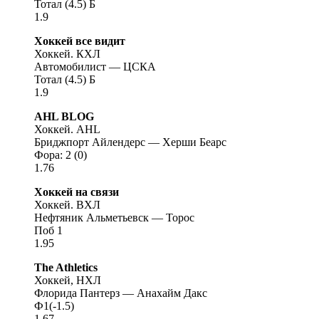
Тотал (4.5) Б
1.9
Хоккей все видит
Хоккей. КХЛ
Автомобилист — ЦСКА
Тотал (4.5) Б
1.9
AHL BLOG
Хоккей. AHL
Бриджпорт Айлендерс — Херши Беарс
Фора: 2 (0)
1.76
Хоккей на связи
Хоккей. ВХЛ
Нефтяник Альметьевск — Торос
Поб 1
1.95
The Athletics
Хоккей, НХЛ
Флорида Пантерз — Анахайм Дакс
Ф1(-1.5)
1.67