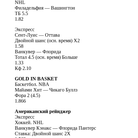
NHL
Филадельфия — Вашингтон
ТБ 5.5
1.82
Экспресс
Сент-Луис — Оттава
Двойной шанс (осн. время) X2
1.58
Ванкувер — Флорида
Тотал 4.5 (осн. время) Больше
1.33
Кф 2.10
GOLD IN BASKET
Баскетбол. NBA
Майами Хит — Чикаго Буллз
Фора 2 (4.5)
1.866
Американский рейнджер
Экспресс
Хоккей. NHL
Ванкувер Кэнакс — Флорида Пантерс
Ставка: Двойной шанс 2X