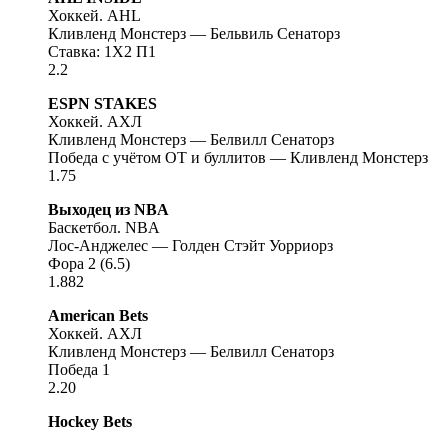
Хоккей. AHL
Кливленд Монстерз — Бельвиль Сенаторз
Ставка: 1X2 П1
2.2
ESPN STAKES
Хоккей. АХЛ
Кливленд Монстерз — Белвилл Сенаторз
Победа с учётом ОТ и буллитов — Кливленд Монстерз
1.75
Выходец из NBA
Баскетбол. NBA
Лос-Анджелес — Голден Стэйт Уорриорз
Фора 2 (6.5)
1.882
American Bets
Хоккей. АХЛ
Кливленд Монстерз — Белвилл Сенаторз
Победа 1
2.20
Hockey Bets