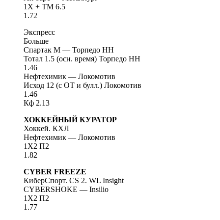
1X + TM 6.5
1.72
Экспресс
Больше
Спартак М — Торпедо НН
Тотал 1.5 (осн. время) Торпедо НН
1.46
Нефтехимик — Локомотив
Исход 12 (с ОТ и булл.) Локомотив
1.46
Кф 2.13
ХОККЕЙНЫЙ КУРАТОР
Хоккей. КХЛ
Нефтехимик — Локомотив
1Х2 П2
1.82
CYBER FREEZE
КиберСпорт. CS 2. WL Insight
CYBERSHOKE — Insilio
1Х2 П2
1.77