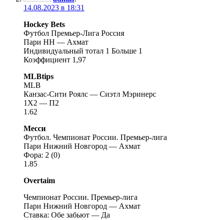
14.08.2023 в 18:31
Hockey Bets
Футбол Премьер-Лига Россия
Пари НН — Ахмат
Индивидуальный тотал 1 Больше 1
Коэффициент 1,97
MLBtips
MLB
Канзас-Сити Роялс — Сиэтл Мэринерс
1X2 — П2
1.62
Месси
Футбол. Чемпионат России. Премьер-лига
Пари Нижний Новгород — Ахмат
Фора: 2 (0)
1.85
Overtaim
Чемпионат России. Премьер-лига
Пари Нижний Новгород — Ахмат
Ставка: Обе забьют — Да