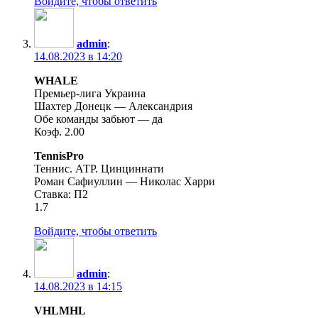
Войдите, чтобы ответить
admin
:
14.08.2023 в 14:20
WHALE
Премьер-лига Украина
Шахтер Донецк — Александрия
Обе команды забьют — да
Коэф. 2.00
TennisPro
Теннис. АТР. Цинциннати
Роман Сафиуллин — Николас Харри
Ставка: П2
1.7
Войдите, чтобы ответить
admin
:
14.08.2023 в 14:15
VHLMHL