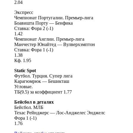
2.04
Экспресс
Чемпионат Португалии. Премьер-лига
Боавишта Порту — Бенфика
Ставка: Фора 2 (-1)
1.42
Чемпионат Англии. Премьер-лига
Манчестер Юнайтед — Вулверхэмптон
Ставка: Фора 1 (-1)
1.38
Кф. 1.95
Static Spot
Футбол. Турция. Супер лига
Карагюмрюк — Бешикташ
Угловые.
ТБ(9.5) за коэффициент 1.77
Бейсбол в деталях
Бейсбол. МЛБ
Техас Рейнджерс — Лос-Анджелес Энджелс
Фора 1 (-1)
1.76