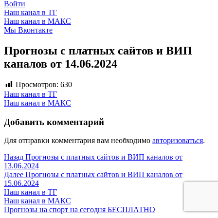
Войти
Наш канал в ТГ
Наш канал в МАКС
Мы Вконтакте
Прогнозы с платных сайтов и ВИП
каналов от 14.06.2024
Просмотров:
630
Наш канал в ТГ
Наш канал в МАКС
Добавить комментарий
Для отправки комментария вам необходимо
авторизоваться
.
Навигация
Предыдущая
Назад
Прогнозы с платных сайтов и ВИП каналов от
запись:
13.06.2024
по
Следующая
Далее
Прогнозы с платных сайтов и ВИП каналов от
записям
запись:
15.06.2024
Наш канал в ТГ
Наш канал в МАКС
Прогнозы на спорт на сегодня БЕСПЛАТНО