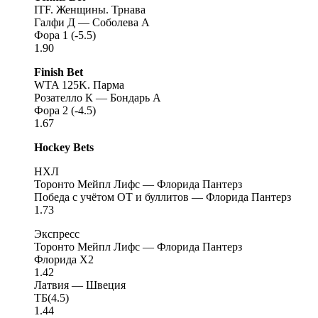
ITF. Женщины. Трнава
Галфи Д — Соболева А
Фора 1 (-5.5)
1.90
Finish Bet
WTA 125K. Парма
Розателло К — Бондарь А
Фора 2 (-4.5)
1.67
Hockey Bets
НХЛ
Торонто Мейпл Лифс — Флорида Пантерз
Победа с учётом ОТ и буллитов — Флорида Пантерз
1.73
Экспресс
Торонто Мейпл Лифс — Флорида Пантерз
Флорида X2
1.42
Латвия — Швеция
ТБ(4.5)
1.44