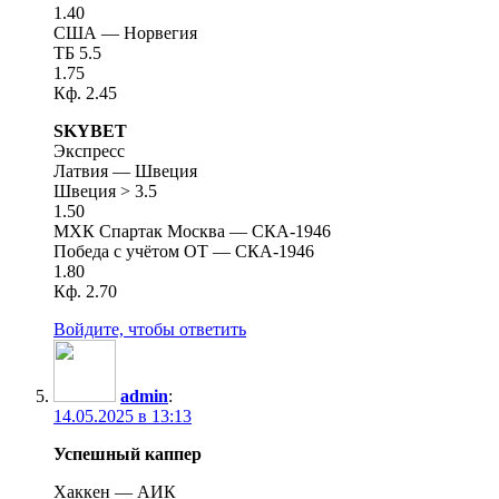
1.40
США — Норвегия
ТБ 5.5
1.75
Кф. 2.45
SKYBET
Экспресс
Латвия — Швеция
Швеция > 3.5
1.50
МХК Спартак Москва — СКА-1946
Победа с учётом ОТ — СКА-1946
1.80
Кф. 2.70
Войдите, чтобы ответить
admin
:
14.05.2025 в 13:13
Успешный каппер
Хаккен — АИК