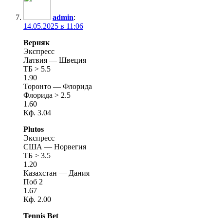
admin
:
14.05.2025 в 11:06
Верняк
Экспресс
Латвия — Швеция
ТБ > 5.5
1.90
Торонто — Флорида
Флорида > 2.5
1.60
Кф. 3.04
Plutos
Экспресс
США — Норвегия
ТБ > 3.5
1.20
Казахстан — Дания
Поб 2
1.67
Кф. 2.00
Tennis Bet