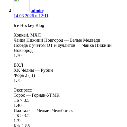
admin
:
14.03.2026 в 12:11
Ice Hockey Blog
Хоккей. МХЛ
Чайка Нижний Новгород — Белые Медведи
Победа с учетом ОТ и буллитов — Чайка Нижний
Новгород
1.70
ВХЛ
ХК Челны — Рубин
Фора 2 (-1)
1.75
Экспресс
Торос — Горняк-УГМК
ТБ > 3.5
1.40
Ижсталь — Челмет Челябинск
ТБ > 3.5
1.32
Кф. 1.85