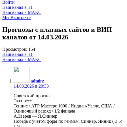
Войти
Наш канал в ТГ
Наш канал в МАКС
Мы Вконтакте
Прогнозы с платных сайтов и ВИП
каналов от 14.03.2026
Просмотров:
154
Наш канал в ТГ
Наш канал в МАКС
admin
:
14.03.2026 в 20:33
Советский прогноз
Экспресс
Теннис / АТР Мастерс 1000 / Индиан-Уэллс, США /
Одиночный разряд / 1/2 финала
A.Зверев — Я.Синнер
Победа с учетом форы по геймам: Синнер, Янник (-3.5)
1.56