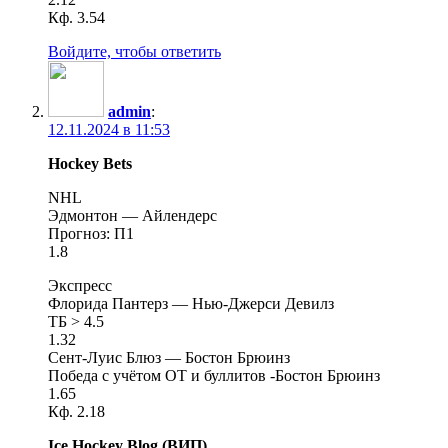
Кф. 3.54
Войдите, чтобы ответить
admin
:
12.11.2024 в 11:53
Hockey Bets
NHL
Эдмонтон — Айлендерс
Прогноз: П1
1.8
Экспресс
Флорида Пантерз — Нью-Джерси Девилз
ТБ > 4.5
1.32
Сент-Луис Блюз — Бостон Брюинз
Победа с учётом ОТ и буллитов -Бостон Брюинз
1.65
Кф. 2.18
Ice Hockey Blog (ВИП)