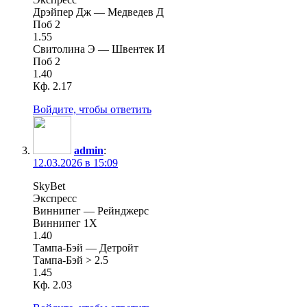
Дрэйпер Дж — Медведев Д
Поб 2
1.55
Свитолина Э — Швентек И
Поб 2
1.40
Кф. 2.17
Войдите, чтобы ответить
admin
:
12.03.2026 в 15:09
SkyBet
Экспресс
Виннипег — Рейнджерс
Виннипег 1X
1.40
Тампа-Бэй — Детройт
Тампа-Бэй > 2.5
1.45
Кф. 2.03