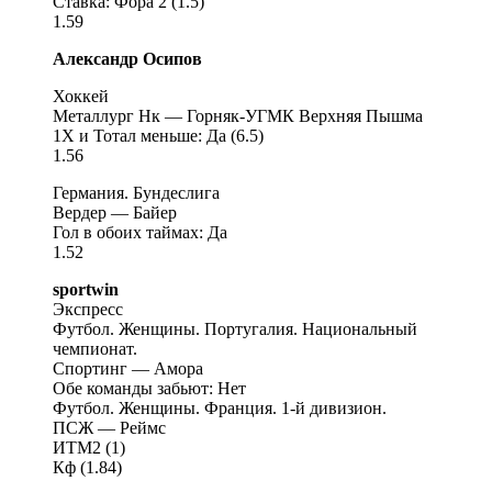
Ставка: Фора 2 (1.5)
1.59
Александр Осипов
Хоккей
Металлург Нк — Горняк-УГМК Верхняя Пышма
1X и Тотал меньше: Да (6.5)
1.56
Германия. Бундеслига
Вердер — Байер
Гол в обоих таймах: Да
1.52
sportwin
Экспресс
Футбол. Женщины. Португалия. Национальный
чемпионат.
Спортинг — Амора
Обе команды забьют: Нет
Футбол. Женщины. Франция. 1-й дивизион.
ПСЖ — Реймс
ИTM2 (1)
Кф (1.84)