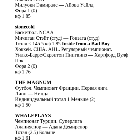
Милуоки Эдмиралс — Айова Уайлд
Фора 1 (0)
кф 1.85
stonecold
Баскетбол. NCAA
Мичиган Стэйт (студ) — Гонзага (студ)
Тотал < 145.5 кф 1.85
Inside from a Bad Boy
Хоккей. США. AHL. Регулярный чемпионат.
Уилкс-Барре/Скрэнтон Пингвинз — Хартфорд Вулф
Пэк
Фора 2 (0)
кф 1.76
THE MAGNUM
Футбол. Чемпионат Франции. Первая лига
Лион — Ницца
Индивидуальный тотал 1 Меньше (2)
кф 1.50
WHALEPLAYS
Чемпионат Турции. Суперлига
Аланияспор — Адана Демирспор
Тотал (2.5) Больше
кф 1.61