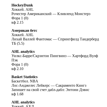
HockeyDunk
Хоккей. AHL
Рочестер Американский — Кливленд Монстерз
Фора 1 (0)
кф 2.15
Американ бетс
Хоккей. AHL
Лихай Валлей Фантомас — Спрингфилд Тандерберд
ТБ (5.5)
AHL analytics
Уилкс-Барре/Скрэнтон Пингвинз — Хартфорд Вулф
Пэк
Фора 1 (0)
кф 2.10
Basket Statistics
Баскетбол. NBA
Лос-Анджелес Лейкерс — Сакраменто Кингз
Запишет на свой счет дабл-дабл: Энтони Дэвис
кф 1.68
AHL analytics
Хоккей. АХЛ