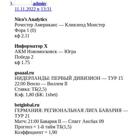
admin
:
11.11.2022 в 13:31
Nico’s Analytics
Рочестер Американс — Кливленд Монстер
Фора 1 (0)
кф 2.11
Информатор Х
АКМ Новомосковск — Югра
Победа 2
кф 1.75
goaaal.ru
НИДЕРЛАНДЫ: ПЕРВЫЙ ДИВИЗИОН — ТУР 15
22:00 Венло — Виллем II
Ставка: ТБ(2,5)
Кэф. 1,80 (БК: 1xbet)
betglobal.ru
ГЕРМАНИЯ: РЕГИОНАЛЬНАЯ ЛИГА БАВАРИЯ —
ТУР 21
Матч: 21:00 Бавария II — Спвгг Ансбах 09
Прогноз = 1-й тайм ТБ(1,5)
Коэффициент = 1,90