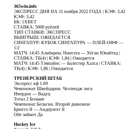
365win.info
ЭКСПРЕСС ДНЯ НА 11 ноября 2022 ГОДА | КЭФ: 3,42
КЭФ: 3,42
БК: 1XBET
СТАВКА: 5000 рублей
ТИП СТАВКИ: ЭКСПРЕСС
ВЫИГРЫШ: ОЖИДАЕТСЯ
СИНГАПУР: КУБОК СИНГАПУРА — ПЛЕЙ-ОФФ —
1/2
МАТЧ: 14:45 Альбирекс Ниигата — Хёган Юнайтед |
СТАВКА: ТБ(4) | КЭФ: 1,84 | Ожидается
МАТЧ: 14:45 Тэмпайнс — Балестир Халса | СТАВКА:
ТБ(4) | КЭФ: 1,86 | Ожидается
ТРЕНЕРСКИЙ ШТАБ
Экспресс кф 1.69
Чемпионат Швейцарии. Челлендж лига
Ивердон — Вадуц
Тотал 2 Больше
Чемпионат Бельгии. Второй дивизион
Брюгге II — Андерлехт II
Обе забьют Да
Hockey Ice