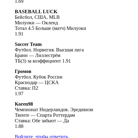
1.69
BASEBALL LUCK
Бейсбол, США, MLB
Милуоки — Окленд
Тотал 4.5 Больше (матч) Милуоки
1.91
​Soccer Team
Футбол. Норвегия. Высшая лига
Бранн — Лиллестрём
ТБ(3) за коэффициент 1.91
Громов
Футбол. Кубок России
Краснодар — ЦСКА
Ставка: П2
1.97
Koren98
Чемпионат Нидерландов. Эредивизи
Твенте — Спарта Роттердам
Ставка: Обе забьют — Да
1.88
Войдите, чтобы ответить