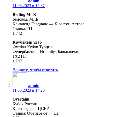
admin
:
11.06.2023 в 15:37
Betting MLB
Бейсбол. МЛБ
Кливленд Гардианс — Хьюстон Астрос
Ставка: П1
1.742
Крученый удар
Футбол Кубок Турции
Фенербахче — Истанбул Башакшехир
1X2 П1
1.747
Войдите, чтобы ответить
admin
:
11.06.2023 в 14:20
Overtaim
Кубок России
Краснодар — ЦСКА
Ставка: Обе забьют — Да