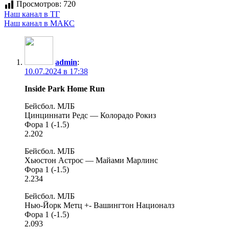
Просмотров:
720
Наш канал в ТГ
Наш канал в МАКС
admin
:
10.07.2024 в 17:38
Inside Park Home Run
Бейсбол. МЛБ
Цинциннати Редс — Колорадо Рокиз
Фора 1 (-1.5)
2.202
Бейсбол. МЛБ
Хьюстон Астрос — Майами Марлинс
Фора 1 (-1.5)
2.234
Бейсбол. МЛБ
Нью-Йорк Метц +- Вашингтон Националз
Фора 1 (-1.5)
2.093