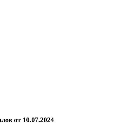
ов от 10.07.2024