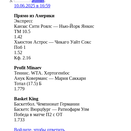
admin
:
10.06.2025 в 16:59
Прямо из Америки
Экспресс
Канзас Сити Роялс — Нью-Йорк Янкис
ТМ 10.5
1.42
Хьюстон Астрос — Чикаго Уайт Сокс
Поб 1
1.52
Кф. 2.16
Profit Minaev
Теннис. WTA. Хертогенбос
Анук Коверманс — Мария Саккари
Тотал (17.5) Б
1.779
Basket King
Баскетбол. Чемпионат Германии
Баскетс Вюрцбург — Ратиофарм Улм
Победа в матче П2 с ОТ
1.733
Войдите, чтобы ответить