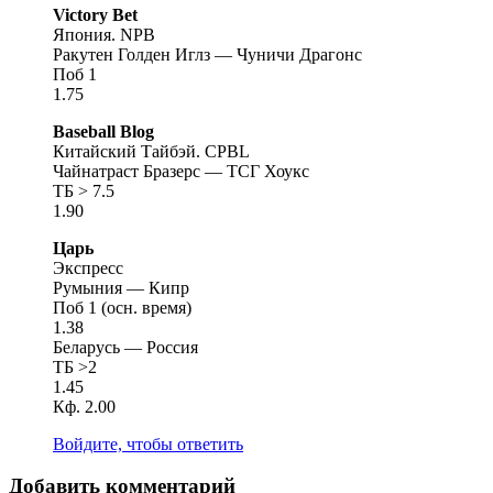
Victory Bet
Япония. NPB
Ракутен Голден Иглз — Чуничи Драгонс
Поб 1
1.75
Baseball Blog
Китайский Тайбэй. CPBL
Чайнатраст Бразерс — ТСГ Хоукс
ТБ > 7.5
1.90
Царь
Экспресс
Румыния — Кипр
Поб 1 (осн. время)
1.38
Беларусь — Россия
ТБ >2
1.45
Кф. 2.00
Войдите, чтобы ответить
Добавить комментарий