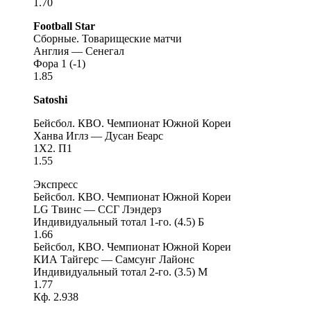
1.70
Football Star
Сборные. Товарищеские матчи
Англия — Сенегал
Фора 1 (-1)
1.85
Satoshi
Бейсбол. КВО. Чемпионат Южной Кореи
Ханва Иглз — Дусан Беарс
1Х2. П1
1.55
Экспресс
Бейсбол. КВО. Чемпионат Южной Кореи
LG Tвинс — ССГ Лэндерз
Индивидуальный тотал 1-го. (4.5) Б
1.66
Бейсбол, КВО. Чемпионат Южной Кореи
КИА Тайгерс — Самсунг Лайонс
Индивидуальный тотал 2-го. (3.5) М
1.77
Кф. 2.938