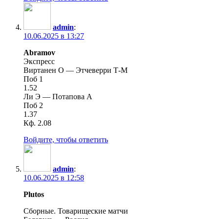
admin
:
10.06.2025 в 13:27
Abramov
Экспресс
Виртанен О — Этчеверри Т-М
Поб 1
1.52
Ли Э — Потапова А
Поб 2
1.37
Кф. 2.08
Войдите, чтобы ответить
admin
:
10.06.2025 в 12:58
Plutos
Сборные. Товарищеские матчи