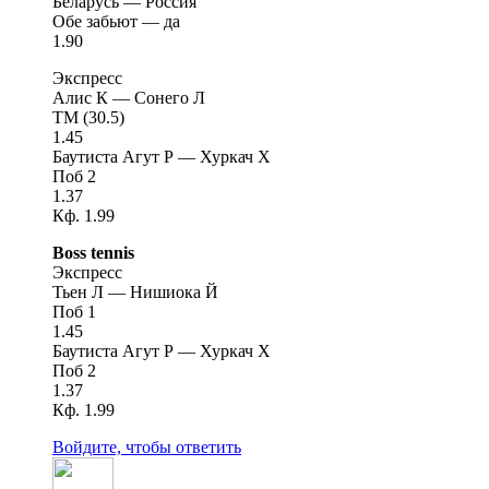
Беларусь — Россия
Обе забьют — да
1.90
Экспресс
Алис К — Сонего Л
ТМ (30.5)
1.45
Баутиста Агут Р — Хуркач Х
Поб 2
1.37
Кф. 1.99
Boss tennis
Экспресс
Тьен Л — Нишиока Й
Поб 1
1.45
Баутиста Агут Р — Хуркач Х
Поб 2
1.37
Кф. 1.99
Войдите, чтобы ответить