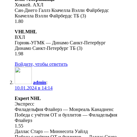
Хоккей. АХЛ
Сан-Диего Галлз Коачелла Вэлли Файрбердс
Коачелла Вэлли Файрбердс ТБ (3)
1.80
VHLMHL
ВХЛ
Горняк-УГМК — Динамо Санкт-Петербург
Динамо Санкт-Петербург ТБ (3)
1.98
Войдите, чтобы ответить
admin
:
10.01.2024 в 14:14
Expert NHL
Экспресс
Филадельфия Флайерз — Монреаль Канадиенс
Победа с учётом ОТ и буллитов — Филадельфия
Флайерз
1.55
Даллас Старз — Миннесота Уайлд
Победа с учётом ОТ и буллитов — Даллас Старз