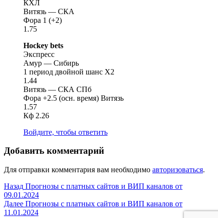
КХЛ
Витязь — СКА
Фора 1 (+2)
1.75
Hockey bets
Экспресс
Амур — Сибирь
1 период двойной шанс X2
1.44
Витязь — СКА СПб
Фора +2.5 (осн. время) Витязь
1.57
Кф 2.26
Войдите, чтобы ответить
Добавить комментарий
Для отправки комментария вам необходимо
авторизоваться
.
Навигация
Предыдущая
Назад
Прогнозы с платных сайтов и ВИП каналов от
запись:
09.01.2024
по
Следующая
Далее
Прогнозы с платных сайтов и ВИП каналов от
записям
запись:
11.01.2024