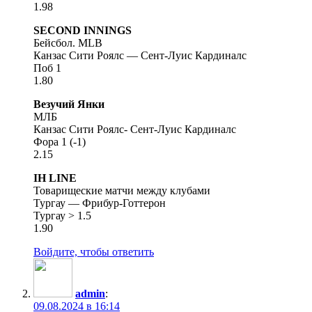
1.98
SECOND INNINGS
Бейсбол. MLB
Канзас Сити Роялс — Сент-Луис Кардиналс
Поб 1
1.80
Везучий Янки
МЛБ
Канзас Сити Роялс- Сент-Луис Кардиналс
Фора 1 (-1)
2.15
IH LINE
Товарищеские матчи между клубами
Тургау — Фрибур-Готтерон
Тургау > 1.5
1.90
Войдите, чтобы ответить
admin
:
09.08.2024 в 16:14