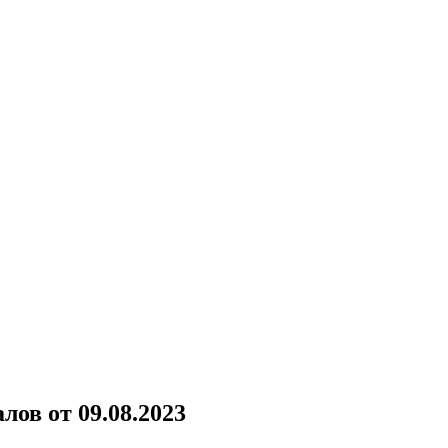
ов от 09.08.2023