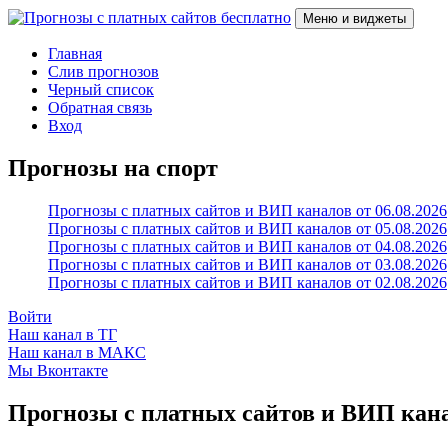
Перейти
Меню и виджеты
к
содержимому
Прогнозы с платных сайтов бесплатно
Слив прогнозов с платных VIP каналов
Главная
Слив прогнозов
Черный список
Обратная связь
Вход
Прогнозы на спорт
Прогнозы с платных сайтов и ВИП каналов от 06.08.2026
Прогнозы с платных сайтов и ВИП каналов от 05.08.2026
Прогнозы с платных сайтов и ВИП каналов от 04.08.2026
Прогнозы с платных сайтов и ВИП каналов от 03.08.2026
Прогнозы с платных сайтов и ВИП каналов от 02.08.2026
Войти
Наш канал в ТГ
Наш канал в МАКС
Мы Вконтакте
Прогнозы с платных сайтов и ВИП канал