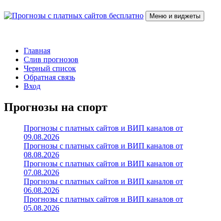
Перейти
к
Меню и виджеты
содержимому
Прогнозы с платных сайтов бесплатно
Слив прогнозов с платных VIP каналов
Главная
Слив прогнозов
Черный список
Обратная связь
Вход
Прогнозы на спорт
Прогнозы с платных сайтов и ВИП каналов от
09.08.2026
Прогнозы с платных сайтов и ВИП каналов от
08.08.2026
Прогнозы с платных сайтов и ВИП каналов от
07.08.2026
Прогнозы с платных сайтов и ВИП каналов от
06.08.2026
Прогнозы с платных сайтов и ВИП каналов от
05.08.2026