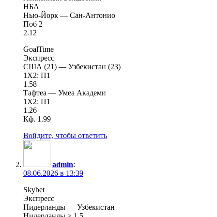
НБА
Нью-Йорк — Сан-Антонио
Поб 2
2.12
GoalTime
Экспресс
США (21) — Узбекистан (23)
1X2: П1
1.58
Тафтеа — Умеа Академи
1X2: П1
1.26
Кф. 1.99
Войдите, чтобы ответить
admin
:
08.06.2026 в 13:39
Skybet
Экспресс
Нидерланды — Узбекистан
Нидерланды > 1.5