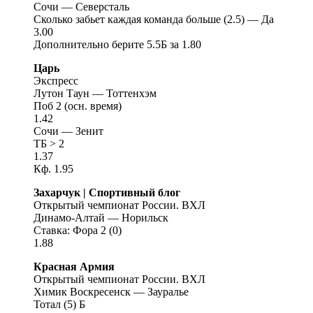
Сочи — Северсталь
Сколько забьет каждая команда больше (2.5) — Да
3.00
Дополнительно берите 5.5Б за 1.80
Царь
Экспресс
Лутон Таун — Тоттенхэм
Поб 2 (осн. время)
1.42
Сочи — Зенит
ТБ > 2
1.37
Кф. 1.95
Захарчук | Спортивный блог
Открытый чемпионат России. ВХЛ
Динамо-Алтай — Норильск
Ставка: Фора 2 (0)
1.88
Красная Армия
Открытый чемпионат России. ВХЛ
Химик Воскресенск — Зауралье
Тотал (5) Б