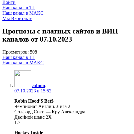
Войти
Наш канал в ТГ
Наш канал в МАКС
Мы Вконтакте
Прогнозы с платных сайтов и ВИП
каналов от 07.10.2023
Просмотров:
508
Наш канал в ТГ
Наш канал в МАКС
admin
:
07.10.2023 в 15:52
Robin Hood’$ Bet$
Чемпионат Англии. Лига 2
Солфорд Сити — Кру Александра
Двойной шанс 2X
1.7
Hockey Inside