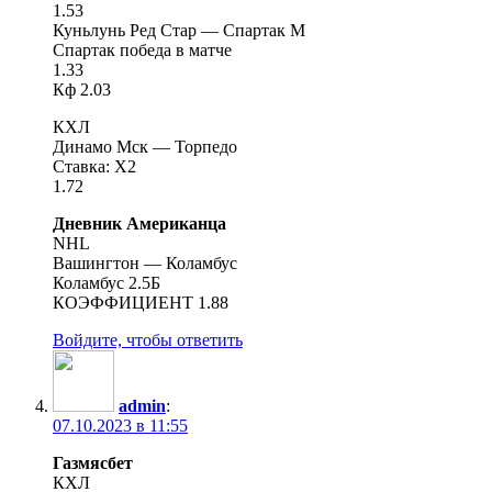
1.53
Куньлунь Ред Стар — Спартак М
Спартак победа в матче
1.33
Кф 2.03
КХЛ
Динамо Мск — Торпедо
Ставка: X2
1.72
Дневник Американца
NHL
Вашингтон — Коламбус
Коламбус 2.5Б
КОЭФФИЦИЕНТ 1.88
Войдите, чтобы ответить
admin
:
07.10.2023 в 11:55
Газмясбет
КХЛ