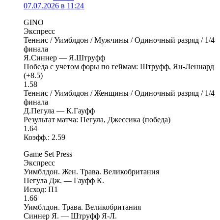
07.07.2026 в 11:24
GINO
Экспресс
Теннис / Уимблдон / Мужчины / Одиночный разряд / 1/4
финала
Я.Синнер — Я.Штруфф
Победа с учетом форы по геймам: Штруфф, Ян-Леннард
(+8.5)
1.58
Теннис / Уимблдон / Женщины / Одиночный разряд / 1/4
финала
Д.Пегула — К.Гауфф
Результат матча: Пегула, Джессика (победа)
1.64
Коэфф.: 2.59
Game Set Press
Экспресс
Уимблдон. Жен. Трава. Великобритания
Пегула Дж. — Гауфф К.
Исход: П1
1.66
Уимблдон. Трава. Великобритания
Синнер Я. — Штруфф Я-Л.