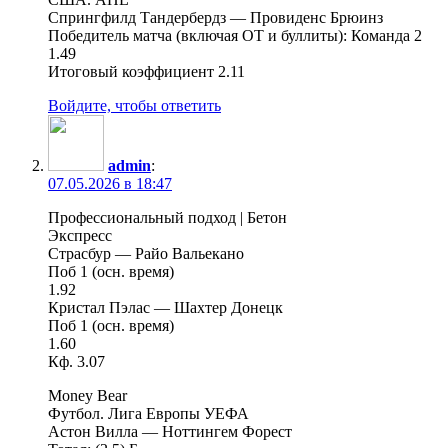
Спрингфилд Тандербердз — Провиденс Брюинз
Победитель матча (включая ОТ и буллиты): Команда 2
1.49
Итоговый коэффициент 2.11
Войдите, чтобы ответить
admin
:
07.05.2026 в 18:47
Профессиональный подход | Бетон
Экспресс
Страсбур — Райо Вальекано
Поб 1 (осн. время)
1.92
Кристал Пэлас — Шахтер Донецк
Поб 1 (осн. время)
1.60
Кф. 3.07
Money Bear
Футбол. Лига Европы УЕФА
Астон Вилла — Ноттингем Форест