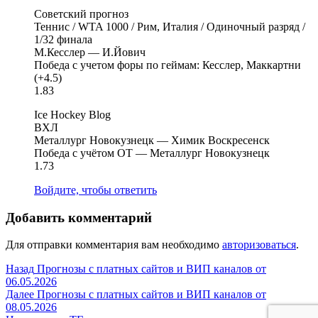
Советский прогноз
Теннис / WTA 1000 / Рим, Италия / Одиночный разряд /
1/32 финала
М.Кесслер — И.Йович
Победа с учетом форы по геймам: Кесслер, Маккартни
(+4.5)
1.83
Ice Hockey Blog
ВХЛ
Металлург Новокузнецк — Химик Воскресенск
Победа с учётом ОТ — Металлург Новокузнецк
1.73
Войдите, чтобы ответить
Добавить комментарий
Для отправки комментария вам необходимо
авторизоваться
.
Навигация
Предыдущая
Назад
Прогнозы с платных сайтов и ВИП каналов от
запись:
06.05.2026
по
Следующая
Далее
Прогнозы с платных сайтов и ВИП каналов от
записям
запись:
08.05.2026