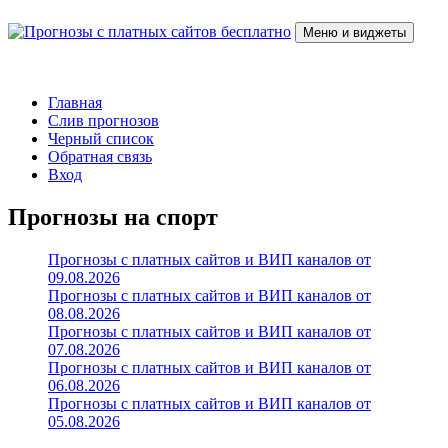
Перейти
к
Меню и виджеты
содержимому
Прогнозы с платных сайтов бесплатно
Слив прогнозов с платных VIP каналов
Главная
Слив прогнозов
Черный список
Обратная связь
Вход
Прогнозы на спорт
Прогнозы с платных сайтов и ВИП каналов от
09.08.2026
Прогнозы с платных сайтов и ВИП каналов от
08.08.2026
Прогнозы с платных сайтов и ВИП каналов от
07.08.2026
Прогнозы с платных сайтов и ВИП каналов от
06.08.2026
Прогнозы с платных сайтов и ВИП каналов от
05.08.2026