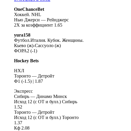
OneChanceBet
Хоккей. NHL
Нью Джерси — Рейнджерс
2Х за коэффициент 1.65
yura158
Футбол.Италия. Кубок. Женщины.
Кьево (ж)-Сассуоло (ж)
ФОРА2 (-1)
Hockey Bets
НХЛ
Торонто — Детройт
Ф1 (-1.5) | 1.87
Экспресс
Сибирь — Динамо Минск
Исход 12 (с ОТ и булл.) Сибирь
1.52
Торонто — Детройт
Исход 12 (с ОТ и булл.) Торонто
1.37
Кф 2.08