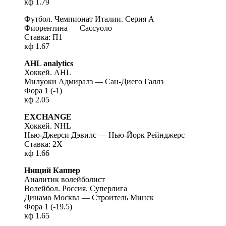
кф 1.79
Футбол. Чемпионат Италии. Серия А
Фиорентина — Сассуоло
Ставка: П1
кф 1.67
AHL analytics
Хоккей. AHL
Милуоки Адмиралз — Сан-Диего Галлз
Фора 1 (-1)
кф 2.05
EXCHANGE
Хоккей. NHL
Нью-Джерси Дэвилс — Нью-Йорк Рейнджерс
Ставка: 2X
кф 1.66
Нищий Каппер
Аналитик волейболист
Волейбол. Россия. Суперлига
Динамо Москва — Строитель Минск
Фора 1 (-19.5)
кф 1.65