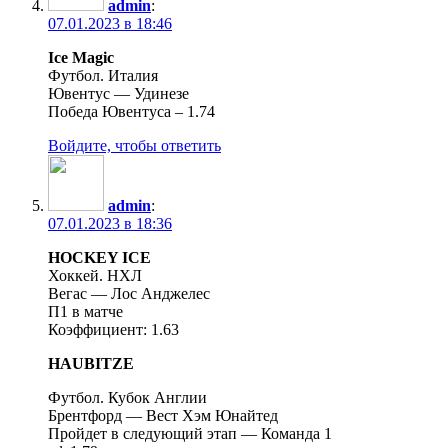
admin
:
07.01.2023 в 18:46
Ice Magic
Футбол. Италия
Ювентус — Удинезе
Победа Ювентуса – 1.74
Войдите, чтобы ответить
admin
:
07.01.2023 в 18:36
HOCKEY ICE
Хоккей. НХЛ
Вегас — Лос Анджелес
П1 в матче
Коэффициент: 1.63
HAUBITZE
Футбол. Кубок Англии
Брентфорд — Вест Хэм Юнайтед
Пройдет в следующий этап — Команда 1