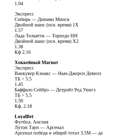
1.94
Экспресс
Сибирь — Динамо Минск
Двойной шанс (осн. время) 1X
1.57
Лада Тольятти — Торпедо НН
Двойной шанс (осн. время) X2
1.38
Кф 2.16
Хоккейный Магнат
Экспресс
Ванкувер Кэнакс — Нью-Джерси Девилз
ТБ > 5.5
1.45
Баффало Сейбрз — Детройт Ред Уингз
ТБ > 5.5
1.50
Кф. 2.18
LoyalBet
Футбол, Англия
Лутон Таун — Арсенал
Арсенал победа и общий тотал 3.5М — да