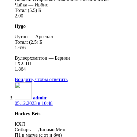
Чайка — Ирбис
Тотал (5.5) Б
2.00
Hygo
Лутон — Арсенал
Тотал: (2.5) Б
1.656
Вулверхэмптон — Бернли
1Х2: П1
1.864
Войдите, чтобы ответить
admin
:
05.12.2023 в 10:48
Hockey Bets
КХЛ
Сибирь — Динамо Мин
П1 в матче (с от и бул)