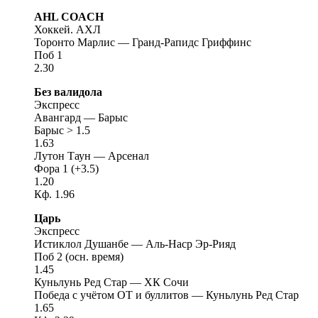
AHL COACH
Хоккей. АХЛ
Торонто Марлис — Гранд-Рапидс Гриффинс
Поб 1
2.30
Без валидола
Экспресс
Авангард — Барыс
Барыс > 1.5
1.63
Лутон Таун — Арсенал
Фора 1 (+3.5)
1.20
Кф. 1.96
Царь
Экспресс
Истиклол Душанбе — Аль-Наср Эр-Рияд
Поб 2 (осн. время)
1.45
Куньлунь Ред Стар — ХК Сочи
Победа с учётом ОТ и буллитов — Куньлунь Ред Стар
1.65