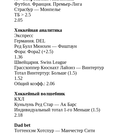
Футбол. Франция. Премьер-Лига
Страсбур — Монпелье
ТБ > 2.5
2.05
Хоккейная аналитика
Экспресс
Германия. DEL
Ред Булл Мюнхен — Фиштаун
Фора: Фора2 (+2.5)
1.36
Швейцария. Swiss League
Грассхоппер Кюснахт Лайонз — Винтертур
Тотал Винтертур: Больше (1.5)
1.52
Общий коэфф.: 2.06
Хоккейный волшебник
КХЛ
Куньлунь Ред Стар — Ак Барс
Индивидуальный тотал 1-го Меньше (1.5)
2.18
Dad bet
Тоттенхэм Хотспур — Манчестер Сити