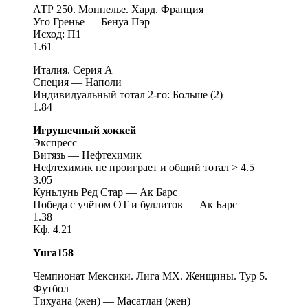
АТР 250. Монпелье. Хард. Франция
Уго Гренье — Бенуа Пэр
Исход: П1
1.61
Италия. Серия А
Специя — Наполи
Индивидуальный тотал 2-го: Больше (2)
1.84
Игрушечный хоккей
Экспресс
Витязь — Нефтехимик
Нефтехимик не проиграет и общий тотал > 4.5
3.05
Куньлунь Ред Стар — Ак Барс
Победа с учётом ОТ и буллитов — Ак Барс
1.38
Кф. 4.21
Yura158
Чемпионат Мексики. Лига МХ. Женщины. Тур 5.
Футбол
Тихуана (жен) — Масатлан (жен)