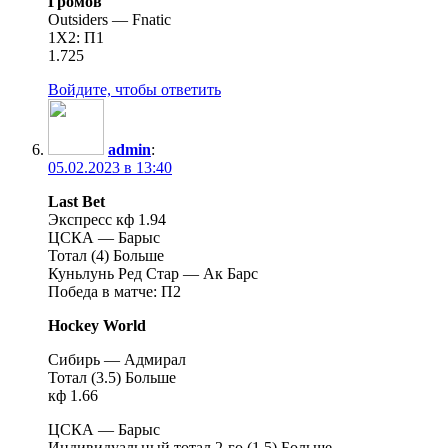
Громов
Outsiders — Fnatic
1Х2: П1
1.725
Войдите, чтобы ответить
admin
:
05.02.2023 в 13:40
Last Bet
Экспресс кф 1.94
ЦСКА — Барыс
Тотал (4) Больше
Куньлунь Ред Стар — Ак Барс
Победа в матче: П2
Hockey World
Сибирь — Адмирал
Тотал (3.5) Больше
кф 1.66
ЦСКА — Барыс
Индивидуальный тотал 2-го (1.5) Больше